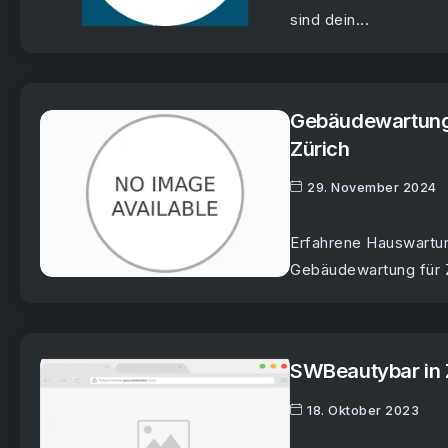
sind dein...
Gebäudewartung
Zürich
29. November 2024
Erfahrene Hauswartu
Gebäudewartung für Zü
SWBeautybar in Zü
18. Oktober 2023