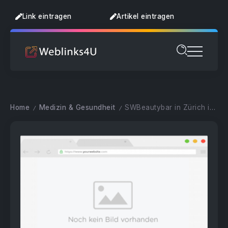
Link eintragen
Artikel eintragen
Home
Medizin & Gesundheit
SWBeautybar in Zürich ist der Experte für Botox, Filler, Lipps
/
/