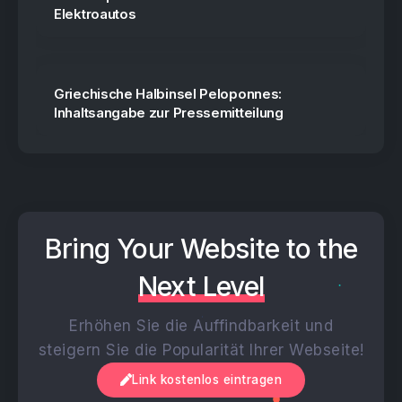
Elektroautos
Griechische Halbinsel Peloponnes:
Inhaltsangabe zur Pressemitteilung
VPN Vergleich: Die besten Anbieter für
Schutz & Privatsphäre
Bring Your Website to the
Next Level
Die lebendige Zeitkapsel: Wenn alte
Filmrollen neu erwachen
Erhöhen Sie die Auffindbarkeit und
steigern Sie die Popularität Ihrer Webseite!
Link kostenlos eintragen
SEO: Gefunden werden statt untergehen