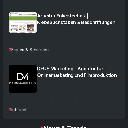
VPN Vergleich: Die besten Anbieter für
Schutz & Privatsphäre
Arbeiter Folientechnik |
Klebebuchstaben & Beschriftungen
Die lebendige Zeitkapsel: Wenn alte
Filmrollen neu erwachen
Firmen & Behörden
SEO: Gefunden werden statt untergehen
DEUS Marketing – Agentur für
Onlinemarketing und Filmproduktion
Energy-Drinks – Energieschub oder
Gesundheitsrisiko?
Internet