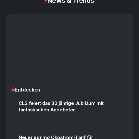
News & Trends
Social Media: Analysieren, regeln, nutzen
Prävention | Schlaganfall-Risiko durch
Ernährung senken
EVE Online: Warum das Weltraum-MMO seit
20 Jahren fasziniert
Entdecken
CLS feiert das 30 jährige Jubiläum mit
fantastischen Angeboten
Neuer eprimo Ökostrom-Tarif für