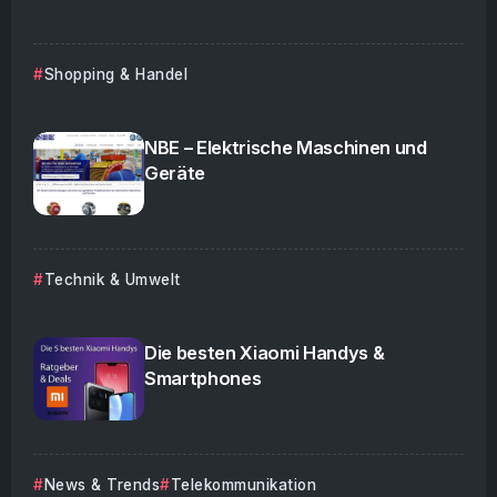
Shopping & Handel
NBE – Elektrische Maschinen und
Geräte
Neuer eprimo Ökostrom-Tarif für
Technik & Umwelt
Elektroautos
Die besten Xiaomi Handys &
Smartphones
Griechische Halbinsel Peloponnes:
Inhaltsangabe zur Pressemitteilung
News & Trends
Telekommunikation