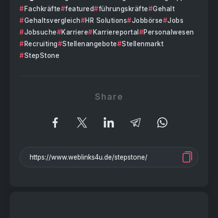
Fachkräfte
featured
führungskräfte
Gehalt
Gehaltsvergleich
HR Solutions
Jobbörse
Jobs
Jobsuche
Karriere
Karriereportal
Personalwesen
Recruiting
Stellenangebote
Stellenmarkt
StepStone
Share