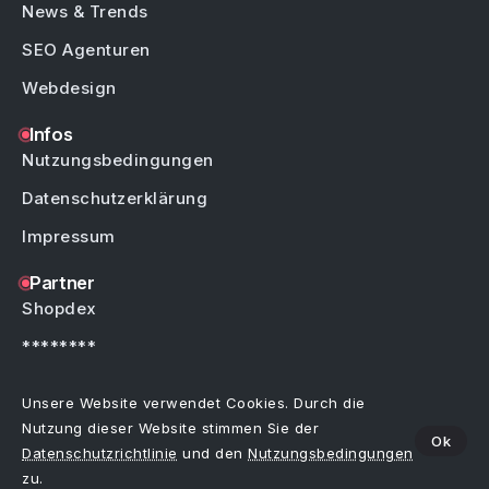
News & Trends
SEO Agenturen
Webdesign
Infos
Nutzungsbedingungen
Datenschutzerklärung
Impressum
Partner
Shopdex
********
********
Unsere Website verwendet Cookies. Durch die
Nutzung dieser Website stimmen Sie der
Ok
Datenschutzrichtlinie
und den
Nutzungsbedingungen
Copyright © by Weblinks4U.de – Alle Rechte vorbehalten.
Bei allen Einträgen im Webkatalog sind Irrtümer, Schreibfehler oder Änderungen
zu.