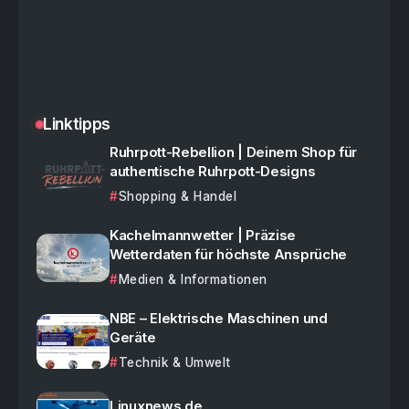
Linktipps
Ruhrpott-Rebellion | Deinem Shop für
authentische Ruhrpott-Designs
Shopping & Handel
Kachelmannwetter | Präzise
Wetterdaten für höchste Ansprüche
Medien & Informationen
NBE – Elektrische Maschinen und
Geräte
Technik & Umwelt
Linuxnews.de