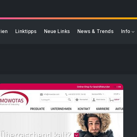
ien
Linktipps
Neue Links
News & Trends
Info