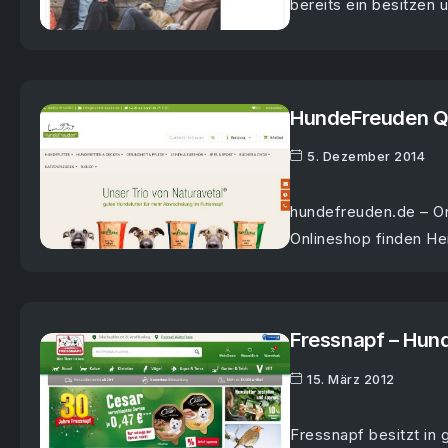
bereits ein besitzen u
HundeFreuden Qu
5. Dezember 2014
hundefreuden.de – Onl
Onlineshop finden He
Fressnapf – Hun
15. März 2012
Fressnapf besitzt in 