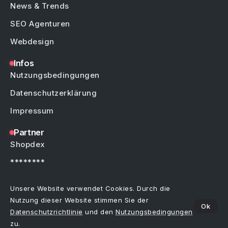
News & Trends
SEO Agenturen
Webdesign
Infos
Nutzungsbedingungen
Datenschutzerklärung
Impressum
Partner
Shopdex
********
********
Unsere Website verwendet Cookies. Durch die
Nutzung dieser Website stimmen Sie der
Ok
Datenschutzrichtlinie
und den
Nutzungsbedingungen
Copyright © by Weblinks4U.de – Alle Rechte vorbehalten.
Bei allen Einträgen im Webkatalog sind Irrtümer, Schreibfehler oder Änderungen
zu.