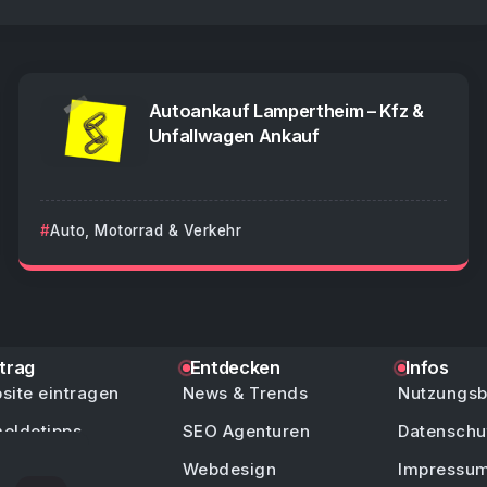
Autoankauf Lampertheim – Kfz &
Unfallwagen Ankauf
Auto, Motorrad & Verkehr
ntrag
Entdecken
Infos
site eintragen
News & Trends
Nutzungs
eldetipps
SEO Agenturen
Datenschu
/ Hilfe
Webdesign
Impressu