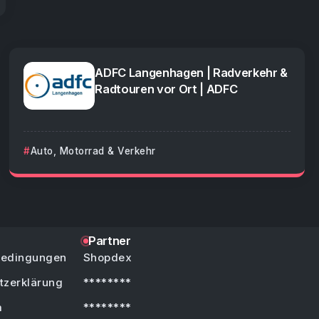
ADFC Langenhagen | Radverkehr &
Radtouren vor Ort | ADFC
Auto, Motorrad & Verkehr
Partner
bedingungen
Shopdex
tzerklärung
********
m
********