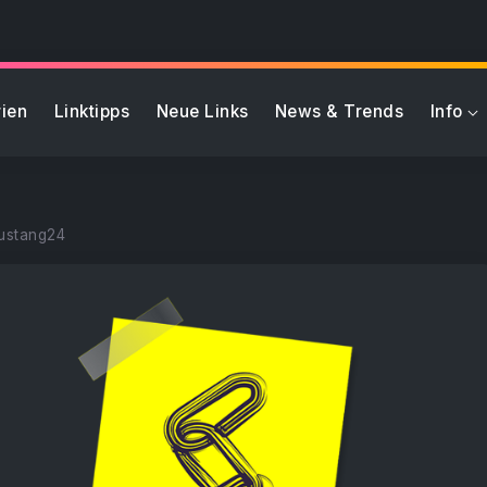
ien
Linktipps
Neue Links
News & Trends
Info
ustang24