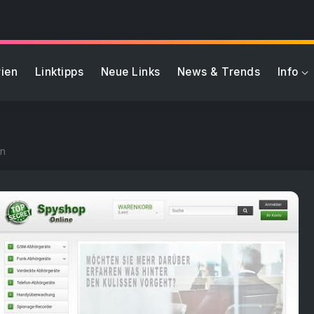
ien
Linktipps
Neue Links
News & Trends
Info
en