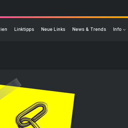
ien
Linktipps
Neue Links
News & Trends
Info