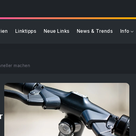
ien
Linktipps
Neue Links
News & Trends
Info
hneller machen
r