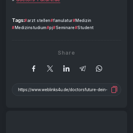
Tags:
arzt stellen
famulatur
Medizin
Medizinstudium
pj
Seminare
Student
Share