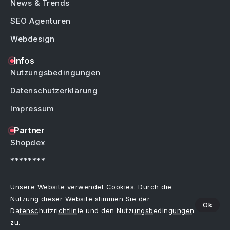
News & Trends
SEO Agenturen
Webdesign
Infos
Nutzungsbedingungen
Datenschutzerklärung
Impressum
Partner
Shopdex
********
********
Unsere Website verwendet Cookies. Durch die
Nutzung dieser Website stimmen Sie der
Ok
Datenschutzrichtlinie
und den
Nutzungsbedingungen
Copyright © by Weblinks4U.de – Alle Rechte vorbehalten.
Bei allen Einträgen im Webkatalog sind Irrtümer, Schreibfehler oder Änderungen
zu.
vorbehalten.