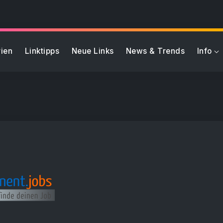
ien
Linktipps
Neue Links
News & Trends
Info