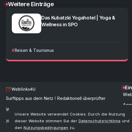
Weitere Einträge
Das Kubatzki Yogahotel | Yoga &
Wellness in SPO
Reisen & Tourismus
Ei
Web
Surftipps aus dem Netz ! Redaktionell überprüfter
Anm
Webkatalog & Linkverzeichnis zur schnellen und
Unsere Website verwendet Cookies. Durch die Nutzung
FAQ 
zielgerichteten Link-Suche im Internet.
dieser Website stimmen Sie der
Datenschutzrichtlinie
und
den
Nutzungsbedingungen
zu.