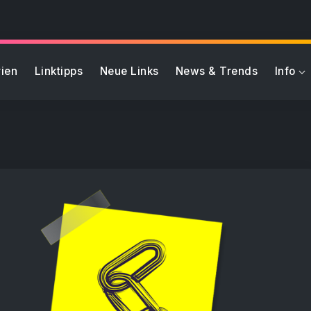
ien
Linktipps
Neue Links
News & Trends
Info