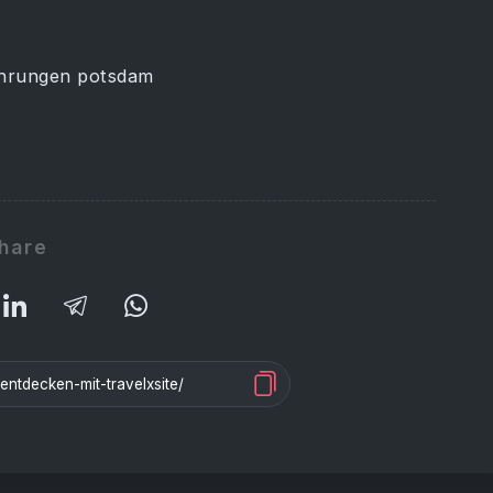
ührungen potsdam
hare