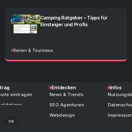
Camping Ratgeber – Tipps für
Einsteiger und Profis
Reisen & Tourismus
ntrag
Entdecken
Infos
site eintragen
News & Trends
Nutzungs
eldetipps
SEO Agenturen
Datenschu
/ Hilfe
Webdesign
Impressu
Ok