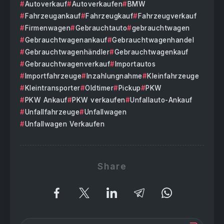
Autoverkauf
Autoverkaufen
BMW
Fahrzeugankauf
Fahrzeugkauf
Fahrzeugverkauf
Firmenwagen
Gebrauchtauto
gebrauchtwagen
Gebrauchtwagenankauf
Gebrauchtwagenhandel
Gebrauchtwagenhändler
Gebrauchtwagenkauf
Gebrauchtwagenverkauf
Importautos
Importfahrzeuge
Inzahlungnahme
Kleinfahrzeuge
Kleintransporter
Oldtimer
Pickup
PKW
PKW Ankauf
PKW verkaufen
Unfallauto-Ankauf
Unfallfahrzeuge
Unfallwagen
Unfallwagen Verkaufen
Share