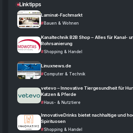
Linktipps
Laminat-Fachmarkt
Bauen & Wohnen
Kanaltechnik B2B Shop – Alles für Kanal- u
Rohrsanierung
Shopping & Handel
Linuxnews.de
Computer & Technik
vetevo – Innovative Tiergesundheit für Hu
Katzen & Pferde
Haus- & Nutztiere
InnovativeDrinks bietet nachhaltige und h
Spirituosen
Shopping & Handel