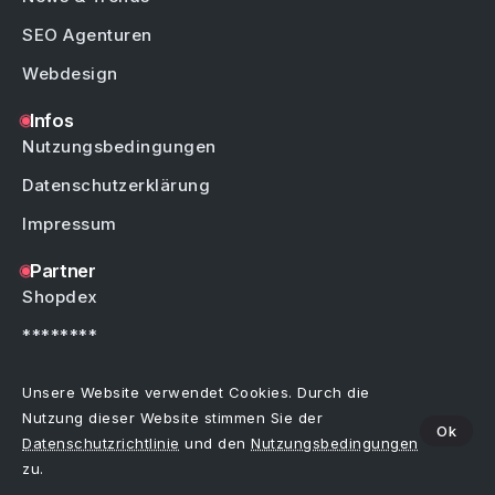
SEO Agenturen
Webdesign
Infos
Nutzungsbedingungen
Datenschutzerklärung
Impressum
Partner
Shopdex
********
********
Unsere Website verwendet Cookies. Durch die
Nutzung dieser Website stimmen Sie der
Ok
Datenschutzrichtlinie
und den
Nutzungsbedingungen
Copyright © by Weblinks4U.de – Alle Rechte vorbehalten.
Bei allen Einträgen im Webkatalog sind Irrtümer, Schreibfehler oder Änderungen
zu.
vorbehalten.