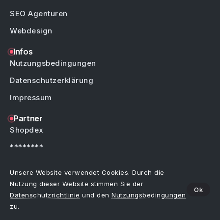
SEO Agenturen
Webdesign
Infos
Nutzungsbedingungen
Datenschutzerklärung
Impressum
Partner
Shopdex
********
********
Unsere Website verwendet Cookies. Durch die
Nutzung dieser Website stimmen Sie der
Ok
Datenschutzrichtlinie
und den
Nutzungsbedingungen
Copyright © by Weblinks4U.de – Alle Rechte vorbehalten.
Bei allen Einträgen im Webkatalog sind Irrtümer, Schreibfehler oder Änderungen
zu.
vorbehalten.