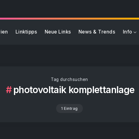
ien
Linktipps
Neue Links
News & Trends
Info
Tag durchsuchen
photovoltaik komplettanlage
1 Eintrag