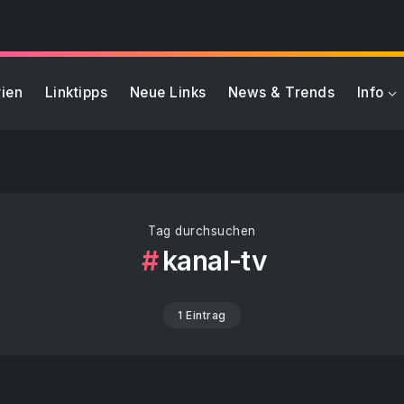
ien
Linktipps
Neue Links
News & Trends
Info
Tag durchsuchen
kanal-tv
1 Eintrag