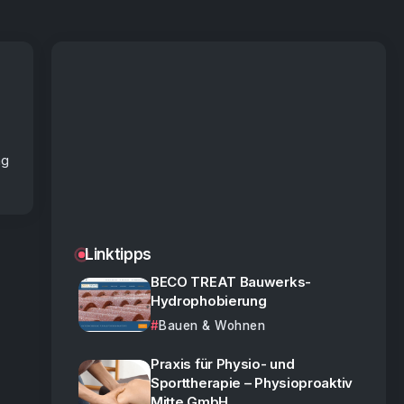
ng
Linktipps
BECO TREAT Bauwerks-
Hydrophobierung
Bauen & Wohnen
Praxis für Physio- und
Sporttherapie – Physioproaktiv
Mitte GmbH