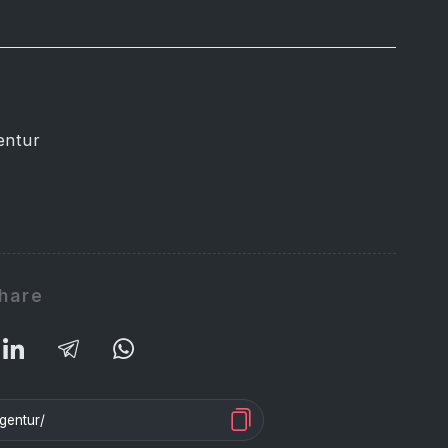
entur
hare