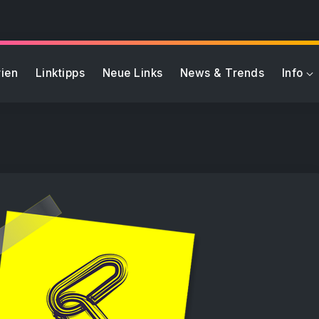
ien
Linktipps
Neue Links
News & Trends
Info