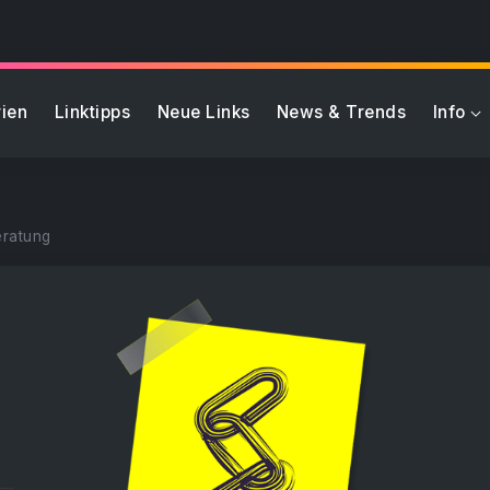
ien
Linktipps
Neue Links
News & Trends
Info
eratung