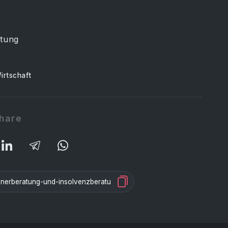
atung
irtschaft
hare