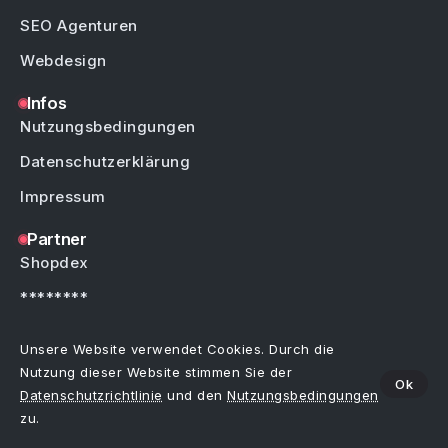
SEO Agenturen
Webdesign
Infos
Nutzungsbedingungen
Datenschutzerklärung
Impressum
Partner
Shopdex
********
********
Unsere Website verwendet Cookies. Durch die
Nutzung dieser Website stimmen Sie der
Ok
Datenschutzrichtlinie
und den
Nutzungsbedingungen
Copyright © by Weblinks4U.de – Alle Rechte vorbehalten.
Bei allen Einträgen im Webkatalog sind Irrtümer, Schreibfehler oder Änderungen
zu.
vorbehalten.