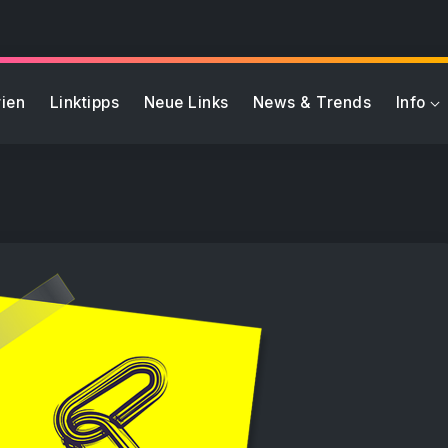
ien
Linktipps
Neue Links
News & Trends
Info