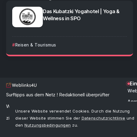
Das Kubatzki Yogahotel | Yoga &
Wellness in SPO
Reisen & Tourismus
Ei
Web
Surftipps aus dem Netz ! Redaktionell überprüfter
Anm
Webkatalog & Linkverzeichnis zur schnellen und
Unsere Website verwendet Cookies. Durch die Nutzung
FAQ 
zielgerichteten Link-Suche im Internet.
dieser Website stimmen Sie der
Datenschutzrichtlinie
und
den
Nutzungsbedingungen
zu.