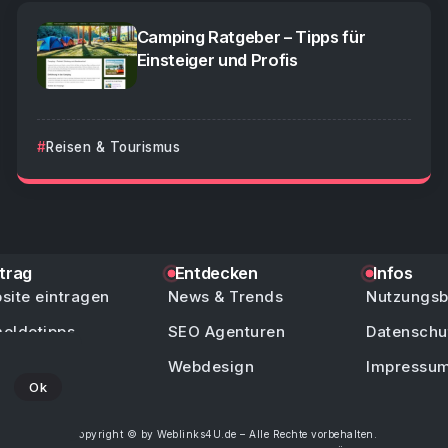
Camping Ratgeber – Tipps für
Einsteiger und Profis
Reisen & Tourismus
ntrag
Entdecken
Infos
site eintragen
News & Trends
Nutzungs
eldetipps
SEO Agenturen
Datenschu
/ Hilfe
Webdesign
Impressu
Ok
Copyright © by Weblinks4U.de – Alle Rechte vorbehalten.