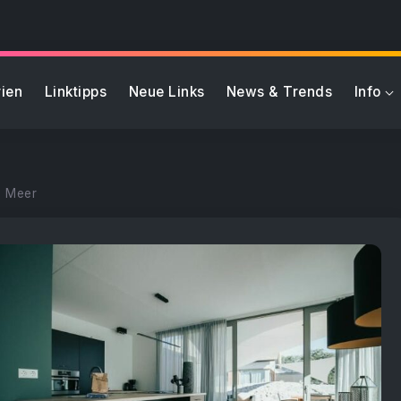
ien
Linktipps
Neue Links
News & Trends
Info
m Meer