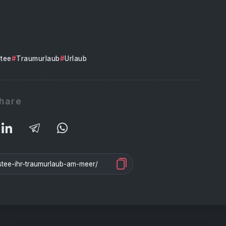
stee
Traumurlaub
Urlaub
hare