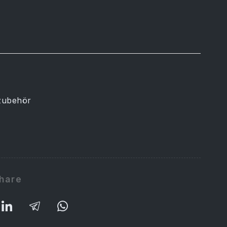
tzubehör
hare