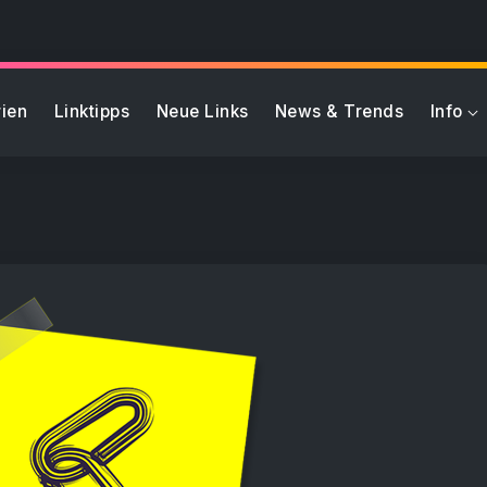
ien
Linktipps
Neue Links
News & Trends
Info