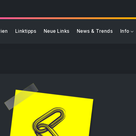
ien
Linktipps
Neue Links
News & Trends
Info