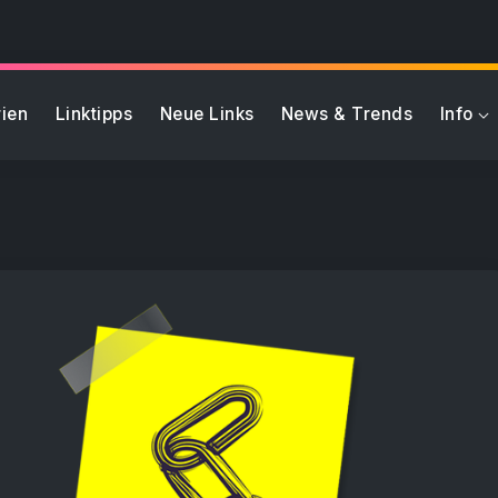
ien
Linktipps
Neue Links
News & Trends
Info