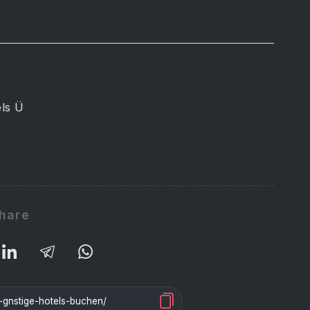
els Ü
hare