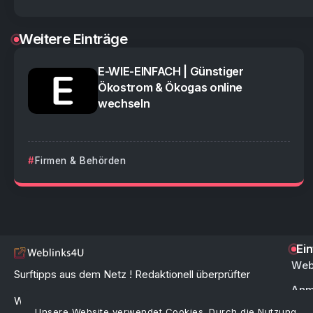
Weitere Einträge
E-WIE-EINFACH | Günstiger
Ökostrom & Ökogas online
wechseln
Firmen & Behörden
Ei
Web
Surftipps aus dem Netz ! Redaktionell überprüfter
Anm
Webkatalog & Linkverzeichnis zur schnellen und
Unsere Website verwendet Cookies. Durch die Nutzung