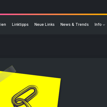
ien
Linktipps
Neue Links
News & Trends
Info