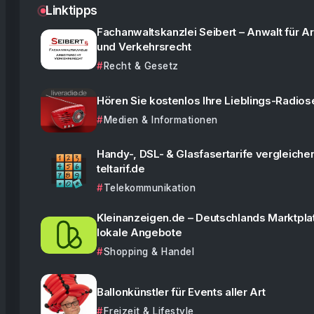
Linktipps
Fachanwaltskanzlei Seibert – Anwalt für Ar
und Verkehrsrecht
Recht & Gesetz
Hören Sie kostenlos Ihre Lieblings-Radio
Medien & Informationen
Handy-, DSL- & Glasfasertarife vergleiche
teltarif.de
Telekommunikation
Kleinanzeigen.de – Deutschlands Marktplat
lokale Angebote
Shopping & Handel
Ballonkünstler für Events aller Art
Freizeit & Lifestyle