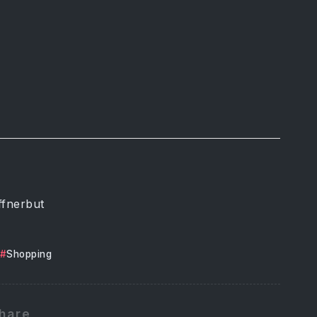
ffnerbut
Shopping
hare