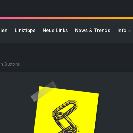
ien
Linktipps
Neue Links
News & Trends
Info
an Buttons