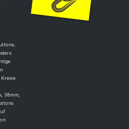
uttons.
nders
htige
en
 Kreise
m, 38mm,
uttons
auf
von