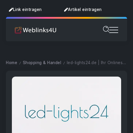
Link eintragen
Artikel eintragen
Home
Shopping & Handel
led-lights24.de | Ihr Onlineshop für moderne LED Technik
/
/