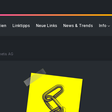
ien
Linktipps
Neue Links
News & Trends
Info
metis AG