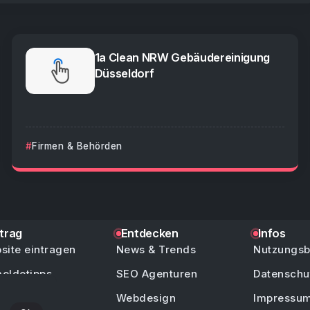
1a Clean NRW Gebäudereinigung
Düsseldorf
Firmen & Behörden
ntrag
Entdecken
Infos
site eintragen
News & Trends
Nutzungs
eldetipps
SEO Agenturen
Datenschu
/ Hilfe
Webdesign
Impressu