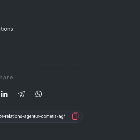
tions
hare