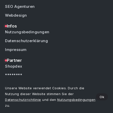
SEO Agenturen
Webdesign
Infos
Nutzungsbedingungen
Datenschutzerklärung
Impressum
Partner
Shopdex
********
********
Unsere Website verwendet Cookies. Durch die
Nutzung dieser Website stimmen Sie der
Ok
Datenschutzrichtlinie
und den
Nutzungsbedingungen
Copyright © by Weblinks4U.de – Alle Rechte vorbehalten.
Bei allen Einträgen im Webkatalog sind Irrtümer, Schreibfehler oder Änderungen
zu.
vorbehalten.