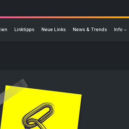
ien
Linktipps
Neue Links
News & Trends
Info