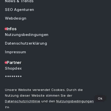
News & Trends
SEO Agenturen
Webdesign
Infos
Nutzungsbedingungen
Datenschutzerklärung
Impressum
Partner
Shopdex
********
********
Unsere Website verwendet Cookies. Durch die
Nutzung dieser Website stimmen Sie der
Ok
Datenschutzrichtlinie
und den
Nutzungsbedingungen
Copyright © by Weblinks4U.de – Alle Rechte vorbehalten.
Bei allen Einträgen im Webkatalog sind Irrtümer, Schreibfehler oder Änderungen
zu.
vorbehalten.