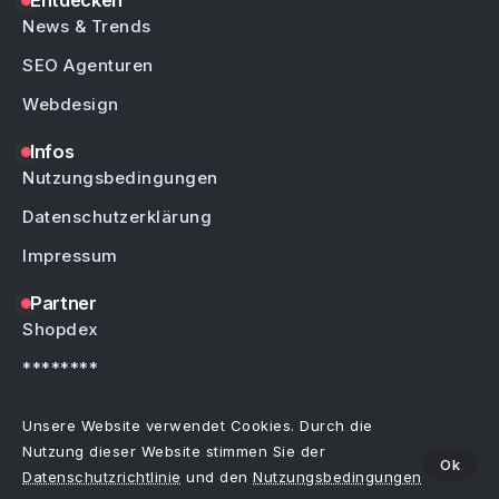
Entdecken
News & Trends
SEO Agenturen
Webdesign
Infos
Nutzungsbedingungen
Datenschutzerklärung
Impressum
Partner
Shopdex
********
********
Unsere Website verwendet Cookies. Durch die
Nutzung dieser Website stimmen Sie der
Ok
Datenschutzrichtlinie
und den
Nutzungsbedingungen
Copyright © by Weblinks4U.de – Alle Rechte vorbehalten.
Bei allen Einträgen im Webkatalog sind Irrtümer, Schreibfehler oder Änderungen