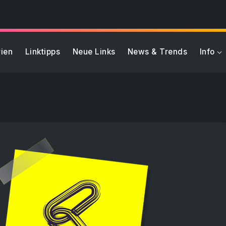
ien
Linktipps
Neue Links
News & Trends
Info