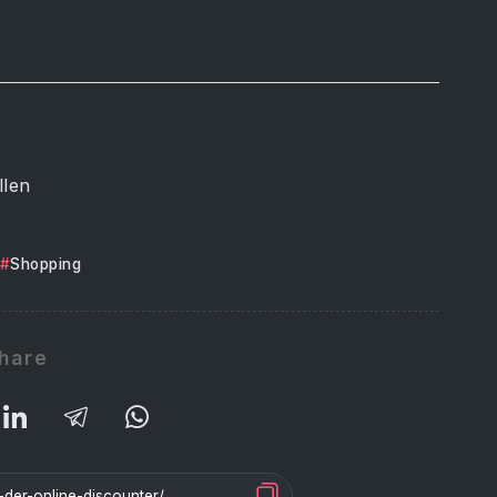
llen
Shopping
hare