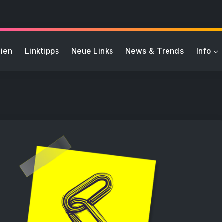
ien
Linktipps
Neue Links
News & Trends
Info