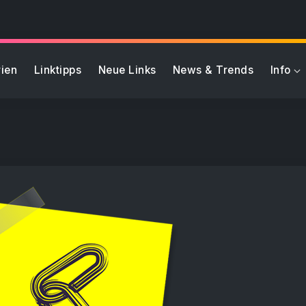
ien
Linktipps
Neue Links
News & Trends
Info