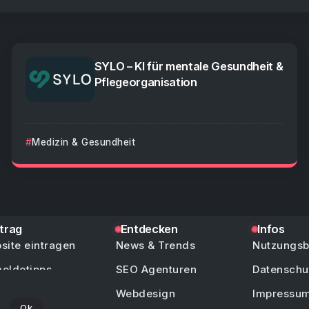
SYLO – KI für mentale Gesundheit &
Pflegeorganisation
Medizin & Gesundheit
ntrag
Entdecken
Infos
site eintragen
News & Trends
Nutzungs
eldetipps
SEO Agenturen
Datenschu
/ Hilfe
Webdesign
Impressu
Ok