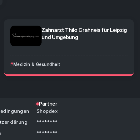
Zahnarzt Thilo Grahneis für Leipzig
und Umgebung
Medizin & Gesundheit
Partner
bedingungen
Shopdex
tzerklärung
********
m
********