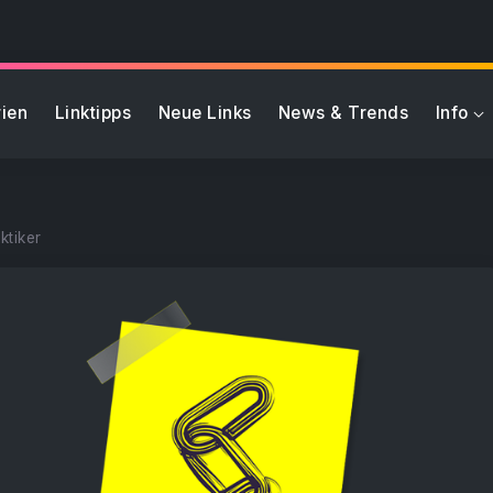
ien
Linktipps
Neue Links
News & Trends
Info
ktiker