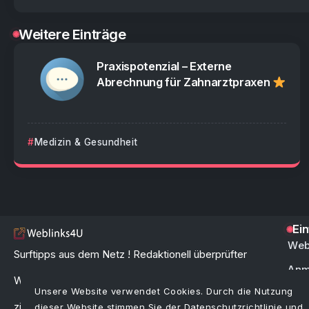
Weitere Einträge
Praxispotenzial – Externe
Abrechnung für Zahnarztpraxen
Medizin & Gesundheit
Ei
Web
Surftipps aus dem Netz ! Redaktionell überprüfter
Anm
Webkatalog & Linkverzeichnis zur schnellen und
Unsere Website verwendet Cookies. Durch die Nutzung
FAQ 
zielgerichteten Link-Suche im Internet.
dieser Website stimmen Sie der
Datenschutzrichtlinie
und