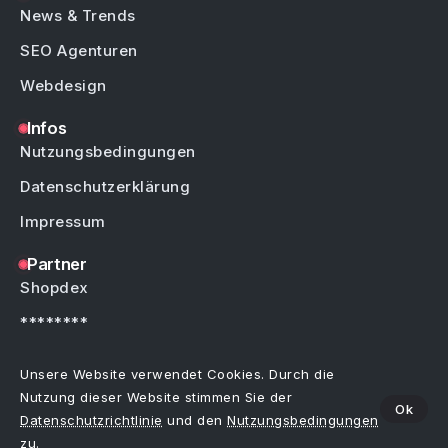
News & Trends
SEO Agenturen
Webdesign
Infos
Nutzungsbedingungen
Datenschutzerklärung
Impressum
Partner
Shopdex
********
********
Unsere Website verwendet Cookies. Durch die
Nutzung dieser Website stimmen Sie der
Ok
Datenschutzrichtlinie
und den
Nutzungsbedingungen
Copyright © by Weblinks4U.de – Alle Rechte vorbehalten.
Bei allen Einträgen im Webkatalog sind Irrtümer, Schreibfehler oder Änderungen
zu.