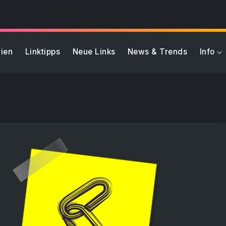
ien
Linktipps
Neue Links
News & Trends
Info