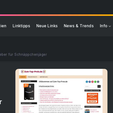
ien
Linktipps
Neue Links
News & Trends
Info
geber für Schnäppchenjäger
r