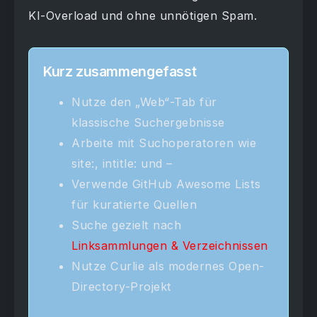
KI-Overload und ohne unnötigen Spam.
Kurz zusammengefasst
Nutze den „Web“-Tab für
klassische Suchergebnisse
Arbeite mit Suchoperatoren wie
site:, intitle: und –
Verwende GitHub Awesome Lists
für kuratierte Quellen
Suche gezielt nach
Linksammlungen & Verzeichnissen
Nutze Curlie als modernes Open-
Directory-Projekt