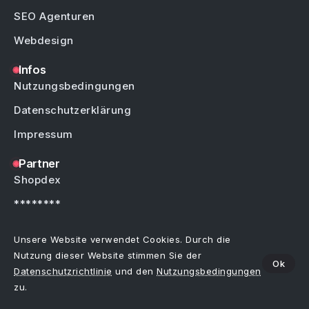
SEO Agenturen
Webdesign
Infos
Nutzungsbedingungen
Datenschutzerklärung
Impressum
Partner
Shopdex
********
********
Unsere Website verwendet Cookies. Durch die
Nutzung dieser Website stimmen Sie der
Ok
Datenschutzrichtlinie
und den
Nutzungsbedingungen
Copyright © by Weblinks4U.de – Alle Rechte vorbehalten.
Bei allen Einträgen im Webkatalog sind Irrtümer, Schreibfehler oder Änderungen
zu.
vorbehalten.