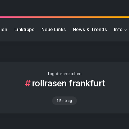
ien
Linktipps
Neue Links
News & Trends
Info
Tag durchsuchen
rollrasen frankfurt
1 Eintrag