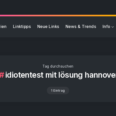
ien
Linktipps
Neue Links
News & Trends
Info
Tag durchsuchen
idiotentest mit lösung hannove
1 Eintrag