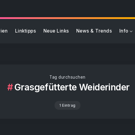
ien
Linktipps
Neue Links
News & Trends
Info
Tag durchsuchen
Grasgefütterte Weiderinder
1 Eintrag